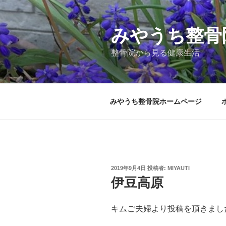
コ
ン
テ
みやうち整骨
ン
整骨院から見る健康生活
ツ
へ
ス
キ
みやうち整骨院ホームページ
ッ
プ
投
2019年9月4日
投稿者:
MIYAUTI
稿
伊豆高原
日:
キムご夫婦より投稿を頂きまし