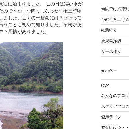
温泉宿に泊まりました。 この日は凄い雨が
当院では治療
たのですが、小降りになった午後三時頃
しました。近くの一碧湖には３回行って
小顔引き上げ
言うことも初めて知りました。吊橋があ
紅葉狩り
中々風情がありました。
鹿児島探訪
リース作り
カテゴリー
けが
みんなのブロ
スタッフブロ
健康ライフ
整骨院は今・