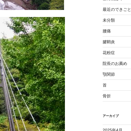
最近のできご
未分類
腰痛
腱鞘炎
花粉症
院長のお薦め
顎関節
首
骨折
アーカイブ
2025年4月