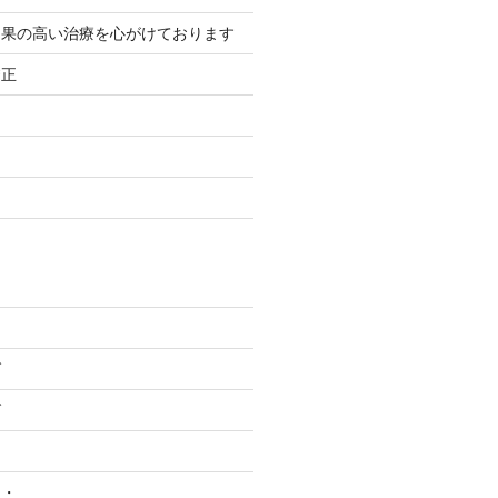
効果の高い治療を心がけております
矯正
グ
グ
・・