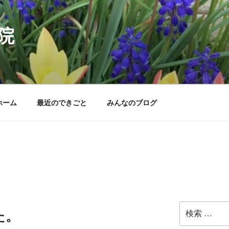
院
ホーム
最近のできごと
みんなのブログ
検
た。
索: