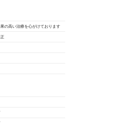
効果の高い治療を心がけております
矯正
グ
グ