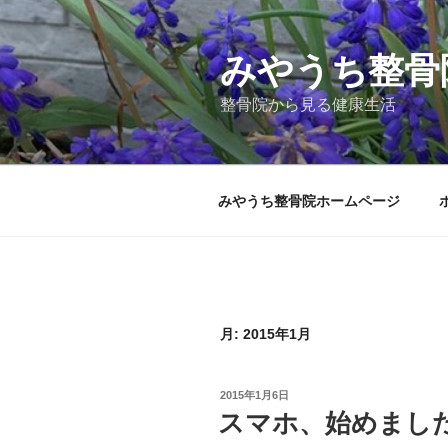
コ
ン
テ
みやうち整骨
ン
整骨院から見る健康生活
ツ
へ
ス
キ
みやうち整骨院ホームページ
ッ
プ
月:
2015年1月
投
2015年1月6日
稿
スマホ、始めまし
日: