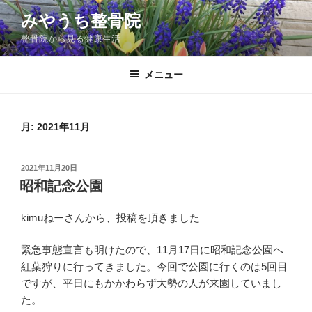
コ
みやうち整骨院
ン
整骨院から見る健康生活
テ
ン
ツ
メニュー
へ
ス
キ
月:
2021年11月
ッ
プ
投
2021年11月20日
稿
昭和記念公園
日:
kimuねーさんから、投稿を頂きました
緊急事態宣言も明けたので、11月17日に昭和記念公園へ
紅葉狩りに行ってきました。今回で公園に行くのは5回目
ですが、平日にもかかわらず大勢の人が来園していまし
た。