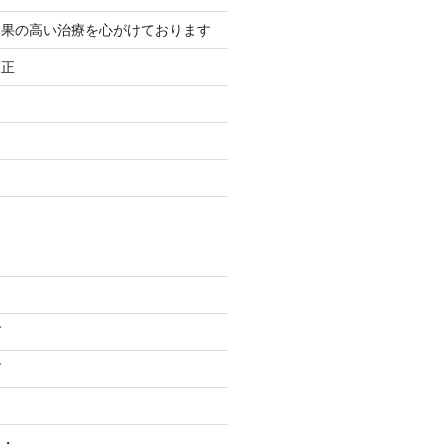
効果の高い治療を心がけております
矯正
グ
グ
・・