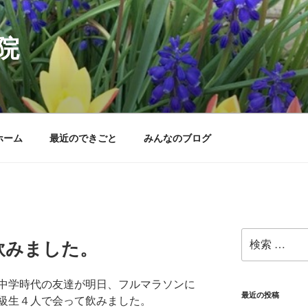
院
ホーム
最近のできごと
みんなのブログ
検
飲みました。
索:
中学時代の友達が明日、フルマラソンに
最近の投稿
級生４人で会って飲みました。