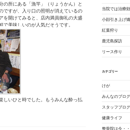
分の所にある「漁竿」（りょうかん）と
当院では治療
のですが、入り口の照明が消えているの
アを開けてみると、店内満員御礼の大盛
小顔引き上げ
鮮で美味しいのが人気だそうです。
紅葉狩り
鹿児島探訪
リース作り
カテゴリー
けが
みんなのブロ
楽しいひと時でした。もうみんな酔っ払
スタッフブロ
健康ライフ
整骨院は今・