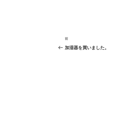
投
過
前
稿
去
加湿器を買いました。
の
ナ
投
ビ
稿
ゲ
ー
シ
ョ
ン