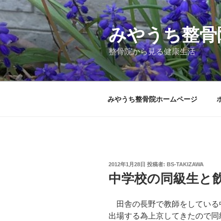
コ
ン
テ
みやうち整骨
ン
整骨院から見る健康生活
ツ
へ
ス
キ
みやうち整骨院ホームページ
ッ
プ
投
2012年1月28日
投稿者:
BS-TAKIZAWA
稿
中学校の同級生と
日:
田舎の長野で教師をしている
出場する為上京してきたので同