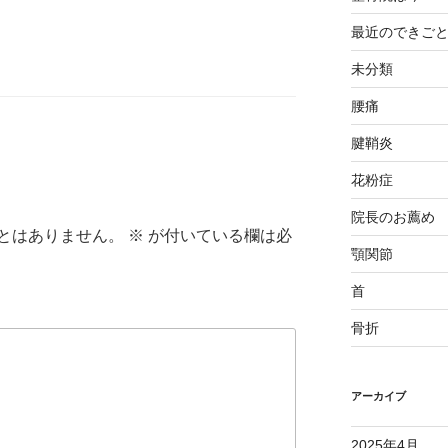
最近のできご
未分類
腰痛
腱鞘炎
花粉症
院長のお薦め
とはありません。
※
が付いている欄は必
顎関節
首
骨折
アーカイブ
2025年4月