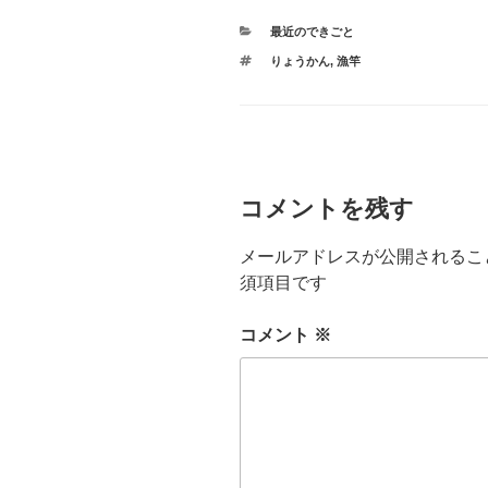
カ
最近のできごと
テ
タ
りょうかん
,
漁竿
ゴ
グ
リ
ー
コメントを残す
メールアドレスが公開されるこ
須項目です
コメント
※