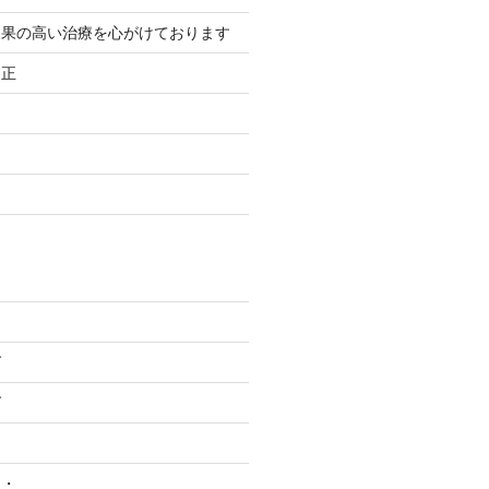
効果の高い治療を心がけております
矯正
グ
グ
・・