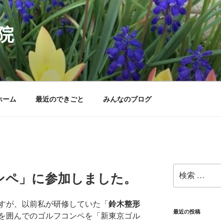
院
ホーム
最近のできごと
みんなのブログ
検
ンペ」に参加しました。
索:
すが、以前私が研修していた「
鈴木整形
最近の投稿
を囲んでのゴルフコンペを「新東京ゴル