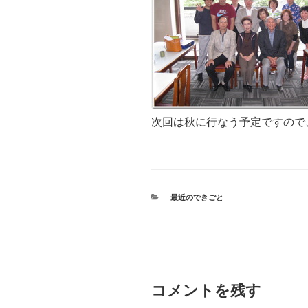
次回は秋に行なう予定ですので
カ
最近のできごと
テ
ゴ
リ
ー
コメントを残す