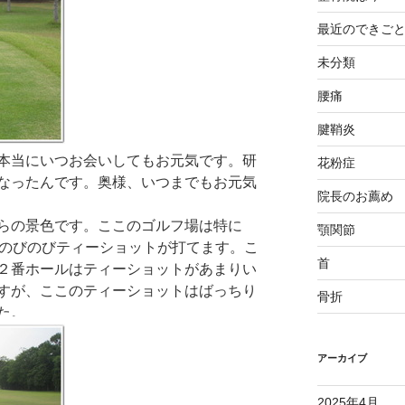
最近のできご
未分類
腰痛
腱鞘炎
本当にいつお会いしてもお元気です。研
花粉症
なったんです。奥様、いつまでもお元気
院長のお薦め
らの景色です。ここのゴルフ場は特に
顎関節
くのびのびティーショットが打てます。こ
首
２番ホールはティーショットがあまりい
すが、ここのティーショットはばっちり
骨折
た。
アーカイブ
2025年4月