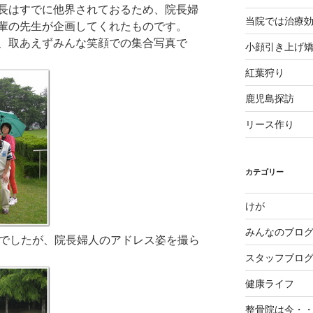
長はすでに他界されておるため、院長婦
当院では治療
輩の先生が企画してくれたものです。
、取あえずみんな笑顔での集合写真で
小顔引き上げ
紅葉狩り
鹿児島探訪
リース作り
カテゴリー
けが
みんなのブロ
中でしたが、院長婦人のアドレス姿を撮ら
スタッフブロ
健康ライフ
整骨院は今・