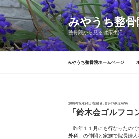
コ
ン
テ
みやうち整骨
ン
整骨院から見る健康生活
ツ
へ
ス
キ
みやうち整骨院ホームページ
ッ
プ
投
2009年5月24日
投稿者:
BS-TAKIZAWA
稿
「鈴木会ゴルフコ
日:
昨年１１月にも行なったので
外科
」の仲間と家族で院長婦人