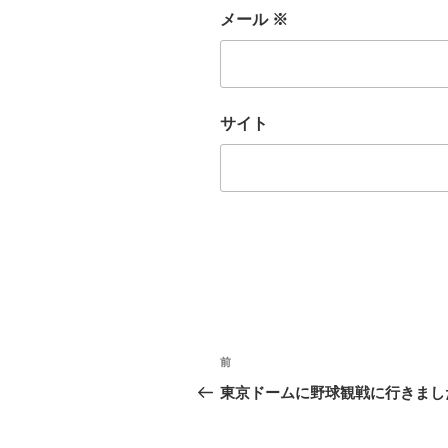
メール
※
サイト
投
過
前
稿
去
東京ドームに野球観戦に行きまし
の
ナ
投