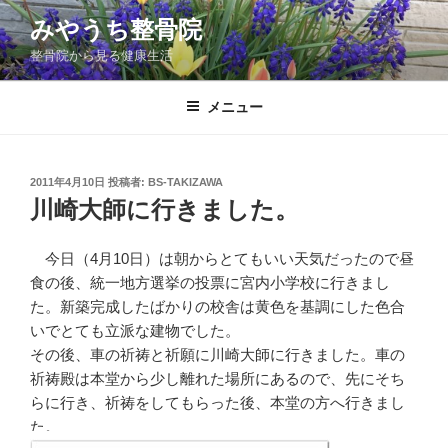
コ
みやうち整骨院
ン
整骨院から見る健康生活
テ
ン
ツ
メニュー
へ
ス
キ
投
2011年4月10日
投稿者:
BS-TAKIZAWA
稿
ッ
川崎大師に行きました。
日:
プ
今日（4月10日）は朝からとてもいい天気だったので昼
食の後、統一地方選挙の投票に宮内小学校に行きまし
た。新築完成したばかりの校舎は黄色を基調にした色合
いでとても立派な建物でした。
その後、車の祈祷と祈願に川崎大師に行きました。車の
祈祷殿は本堂から少し離れた場所にあるので、先にそち
らに行き、祈祷をしてもらった後、本堂の方へ行きまし
た。