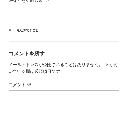
盛などを祈願しました。
カ
最近のできごと
テ
ゴ
リ
ー
コメントを残す
メールアドレスが公開されることはありません。
※
が付
いている欄は必須項目です
コメント
※