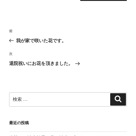
投
過
前
稿
去
我が家で咲いた花です。
ナ
の
ビ
投
次
次
稿
ゲ
の
退院祝いにお花を頂きました。
投
ー
稿
シ
ョ
ン
検
検
索
索:
最近の投稿