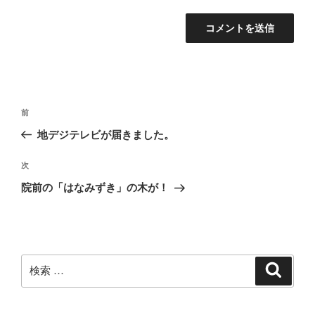
投
過
前
稿
去
地デジテレビが届きました。
ナ
の
ビ
投
次
次
稿
ゲ
の
院前の「はなみずき」の木が！
投
ー
稿
シ
ョ
ン
検
検
索
索: