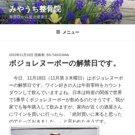
コ
みやうち整骨院
ン
整骨院から見る健康生活
テ
ン
ツ
メニュー
へ
ス
キ
投
2010年11月18日
投稿者:
BS-TAKIZAWA
稿
ッ
ボジョレヌーボーの解禁日です。
日:
プ
今日、11月18日（11月第３木曜日）はボジョレヌーボ
ーの解禁日です。ワイン好きの人は午前零時をカウント
ダウンして飲んでいますよね。日本は時差の関係で世界
で1番早くボジョレヌーボーが飲めるのだそうです。我が
家でも毎年購入して飲みますが、家内が近くの酒屋さん
にワインを買いに行ったら、「絶対買いに来ると思った
のでとっておきました。」と言われたそうです。