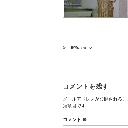
カ
最近のできごと
テ
ゴ
リ
ー
コメントを残す
メールアドレスが公開されるこ
須項目です
コメント
※