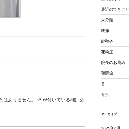
最近のできご
未分類
腰痛
腱鞘炎
花粉症
院長のお薦め
顎関節
首
骨折
とはありません。
※
が付いている欄は必
アーカイブ
2025年4月