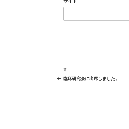
サイト
投
過
前
稿
去
臨床研究会に出席しました。
の
ナ
投
ビ
稿
ゲ
ー