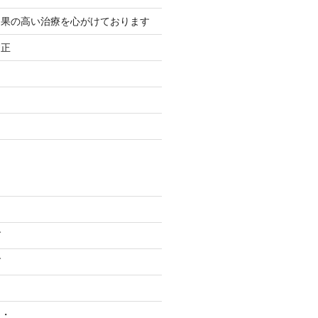
効果の高い治療を心がけております
矯正
グ
グ
・・