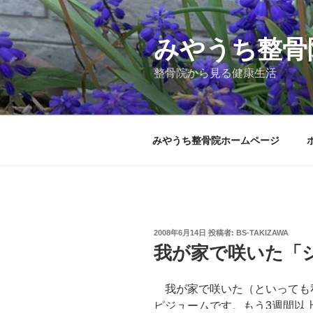
コ
ン
テ
みやうち整骨
ン
整骨院から見る健康生活
ツ
へ
ス
キ
みやうち整骨院ホームページ
ッ
プ
投
2008年6月14日
投稿者:
BS-TAKIZAWA
稿
我が家で咲いた「
日:
我が家で咲いた（といっても
ピジュームです。もう3週間以