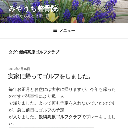
コ
みやうち整骨院
ン
整骨院から見る健康生活
テ
ン
ツ
メニュー
へ
ス
キ
タグ:
飯綱高原ゴルフクラブ
ッ
プ
投
2012年8月15日
稿
実家に帰ってゴルフをしました。
日:
毎年お正月とお盆には実家に帰りますが、今年も帰った
のですが諸事情により私一人
で帰りました。よって何も予定を入れないでいたのです
が、急に前日にゴルフの予定
が入りました。
飯綱高原ゴルフクラブ
でプレーをしまし
た。