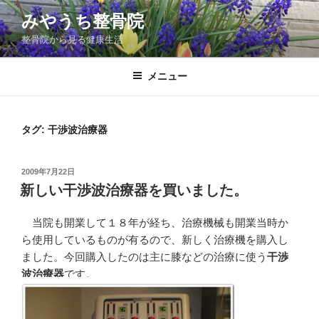
コ
みやうち整骨院
ン
整骨院から見る健康生活
テ
ン
ツ
メニュー
へ
ス
キ
タグ:
干渉波治療器
ッ
プ
投
2009年7月22日
稿
新しい干渉波治療器を買いました。
日:
当院も開業して１８年が経ち、治療機械も開業当時か
ら使用しているものが有るので、新しく治療機を購入し
ました。今回購入したのは主に膝などの治療に使う
干渉
波治療器
です。